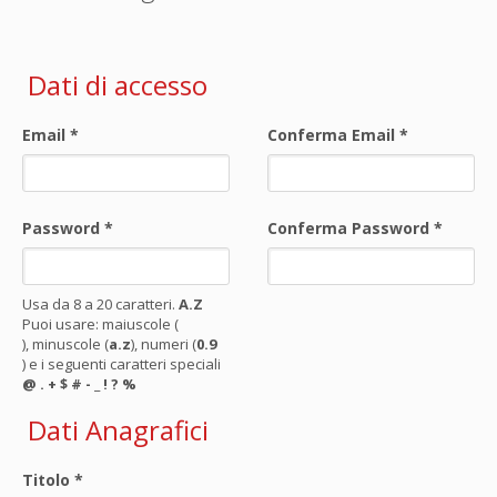
Dati di accesso
Email
*
Conferma Email
*
Password
*
Conferma Password
*
Usa da 8 a 20 caratteri.
A.Z
Puoi usare: maiuscole (
), minuscole (
a.z
), numeri (
0.9
) e i seguenti caratteri speciali
@ . + $ # - _ ! ? %
Dati Anagrafici
Titolo
*