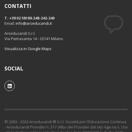
toracica
CONTATTI
Medico chirurgo - Chirurgia
vascolare
T. +39 02 58189.248-242-240
Medico chirurgo - Continuità
Email:
info@arseducandi.it
assistenziale
Medico chirurgo - Cure
Arseducandi S.r.l.
palliative
Via Pietrasanta 14 - 20141 Milano
Medico chirurgo -
Dermatologia e venereologia
Visualizza in Google Maps
Medico chirurgo - Direzione
medica di presidio ospedaliero
Medico chirurgo - Ematologia
Medico chirurgo -
SOCIAL
Endocrinologia
Medico chirurgo -
Epidemiologia
Medico chirurgo -
Farmacologia e tossicologia
clinica
Medico chirurgo -
Gastroenterologia
Medico chirurgo - Genetica
medica
© 2003 - 2026 Arseducandi ® S.r.l. Società per l'Educazione Continua
Medico chirurgo - Geriatria
- Arseducandi Provider n. 317 (Albo dei Provider dal sito Age.na.s. ) ha
Medico chirurgo - Ginecologia