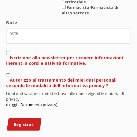
Territoriale
Farmacista-Farmacista di
altro settore
Farmacista-Farmacista
Note
pubblico del SSN
Fisico - Fisica sanitaria
Fisioterapista
Fisioterapista-Iscritto
nell’elenco speciale ad
esaurimento
Igienista dentale
Iscrizione alla newsletter per ricevere informazioni
Igienista dentale-Iscritto
inerenti a corsi e attività formative.
nell’elenco speciale ad
esaurimento
Infermiere
Autorizzo al trattamento dei miei dati personali
Infermiere pediatrico
secondo le modalità dell'informativa privacy
*
Logopedista
I tuoi dati saranno trattati in base alle nome vigenti in materia di
Logopedista-Iscritto
privacy.
nell’elenco speciale ad
(Leggi il Documento privacy)
esaurimento
Massofisioterapista Iscritto
all’elenco speciale di cui all’art. 5
del D.M. 9 agosto 2019 -Iscritto
Registrati
nell'elenco speciale ad
esaurimento ex art. 5 D.M.