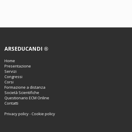
09.08.2019
Medico chirurgo -
Allergologia ed immunologia
clinica
Medico chirurgo - Anatomia
patologica
Medico chirurgo - Anestesia e
rianimazione
Medico chirurgo - Angiologia
ARSEDUCANDI ®
Medico chirurgo - Audiologia
e foniatria
Home
Medico chirurgo - Biochimica
Presentazione
clinica
Servizi
Medico chirurgo -
Congressi
Cardiochirurgia
Corsi
Medico chirurgo - Cardiologia
Formazione a distanza
Medico chirurgo - Chirurgia
Società Scientifiche
generale
Questionario ECM Online
Medico chirurgo - Chirurgia
Contatti
maxillo-facciale
Medico chirurgo - Chirurgia
Privacy policy
-
Cookie policy
pediatrica
Medico chirurgo - Chirurgia
plastica e ricostruttiva
Medico chirurgo - Chirurgia